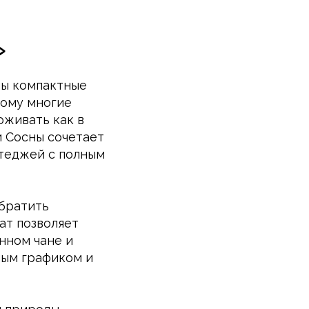
»
ны компактные
тому многие
оживать как в
и Сосны сочетает
ттеджей с полным
обратить
ат позволяет
анном чане и
тным графиком и