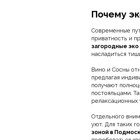
Почему эк
Современные пут
приватность и п
загородные эко
насладиться тиш
Вино и Сосны от
предлагая индив
получают полноц
постояльцами. Т
релаксационных 
Отдельного вним
уют. Для таких г
зоной в Подмос
полюбоваться зв