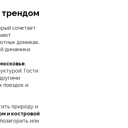
и трендом
орый сочетает
рают
уютных домиках,
й динамики.
дмосковье
,
уктурой. Гости
 другими
х поездок и
тить природу и
ом и костровой
 позагорать или