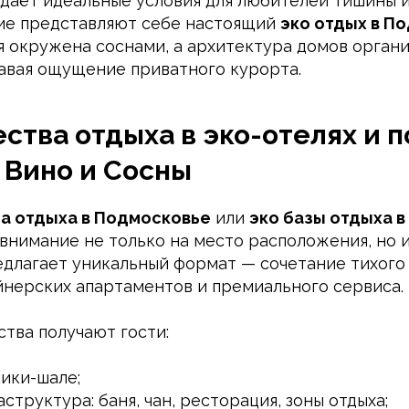
здаёт идеальные условия для любителей тишины 
ие представляют себе настоящий
эко отдых в П
я окружена соснами, а архитектура домов орган
давая ощущение приватного курорта.
тва отдыха в эко-отелях и 
 Вино и Сосны
а отдыха в Подмосковье
или
эко базы отдыха 
внимание не только на место расположения, но и
едлагает уникальный формат — сочетание тихого
йнерских апартаментов и премиального сервиса.
тва получают гости:
ики-шале;
структура: баня, чан, ресторация, зоны отдыха;