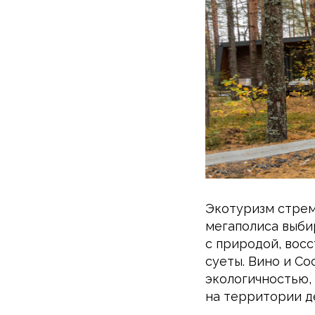
Экотуризм стрем
мегаполиса выб
с природой, вос
суеты. Вино и Со
экологичностью,
на территории д