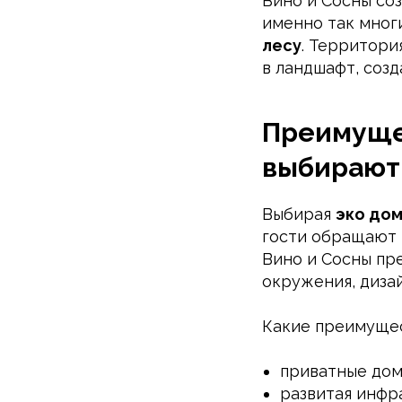
Вино и Сосны со
именно так мног
лесу
. Территори
в ландшафт, соз
Преимущес
выбирают
Выбирая
эко дом
гости обращают 
Вино и Сосны пр
окружения, диза
Какие преимущес
приватные дом
развитая инфра