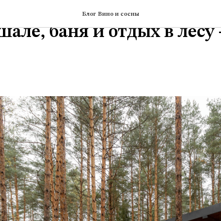
ь в Подмосковье | Эко-дом
Блог Вино и сосны
але, баня и отдых в лесу