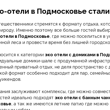
о-отели в Подмосковье стал
ешественники стремятся к формату отдыха, кот
рироду. Именно поэтому все больше гостей выби
 отели в Подмосковье
, где можно поселиться в 
иной леса и провести время без лишней городско
носится к категории
эко отели с домиками в По
идуальные домики-шале с продуманной инфрастр
енный приватный отдых, не деля пространство с
акой формат особенно подходит для пар, семейны
уикендов.
ания заслуживают комплексы, где можно совмес
остей идеально подходят
эко отели с банным чан
ковье
, а так же имеются летние патио где можно
ездным небом.