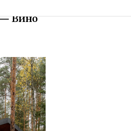
ики,
 — Вино