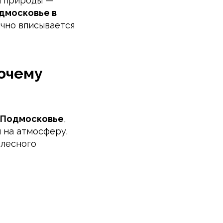
и природы —
одмосковье в
ично вписывается
почему
в Подмосковье
,
 на атмосферу.
 лесного